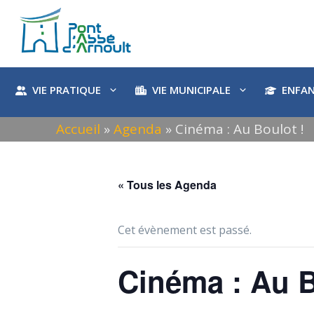
Aller
au
contenu
VIE PRATIQUE
VIE MUNICIPALE
ENFAN
Accueil
»
Agenda
»
Cinéma : Au Boulot !
« Tous les Agenda
Cet évènement est passé.
Cinéma : Au B