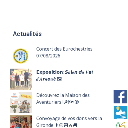
Actualités
Concert des Eurochestries
07/08/2026
𝗘𝘅𝗽𝗼𝘀𝗶𝘁𝗶𝗼𝗻: 𝙎𝒂𝙡𝒐𝙣 𝙙𝒖 𝑽𝙖𝒍
𝒅’𝑨𝙧𝒏𝙤𝒖𝙡𝒕 🖼️
Découvrez la Maison des
Aventuriers !🔎🗺️🧭
Convoyage de vos dons vers la
Gironde 👨🏻‍🚒🔥🚚