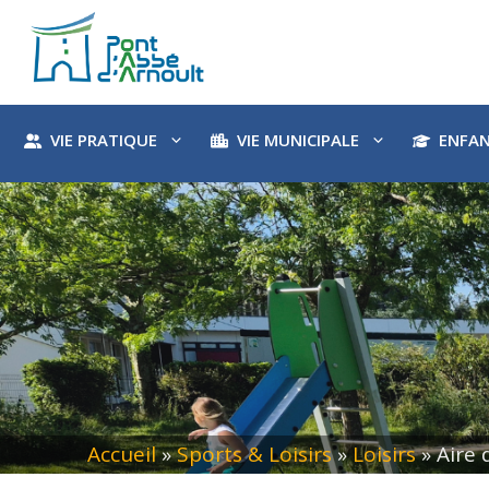
Aller
au
contenu
VIE PRATIQUE
VIE MUNICIPALE
ENFAN
Accueil
»
Sports & Loisirs
»
Loisirs
»
Aire 