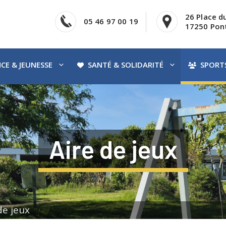
26 Place d
05 46 97 00 19
17250 Pont
CE & JEUNESSE
SANTÉ & SOLIDARITÉ
SPORTS
Aire de jeux
de jeux