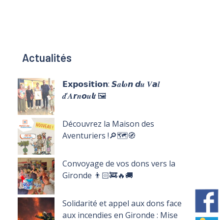
Actualités
𝗘𝘅𝗽𝗼𝘀𝗶𝘁𝗶𝗼𝗻: 𝙎𝒂𝙡𝒐𝙣 𝙙𝒖 𝑽𝙖𝒍
𝒅’𝑨𝙧𝒏𝙤𝒖𝙡𝒕 🖼️
Découvrez la Maison des
Aventuriers !🔎🗺️🧭
Convoyage de vos dons vers la
Gironde 👨🏻‍🚒🔥🚚
Solidarité et appel aux dons face
aux incendies en Gironde : Mise