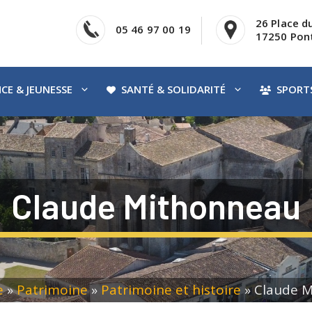
26 Place d
05 46 97 00 19
17250 Pont
CE & JEUNESSE
SANTÉ & SOLIDARITÉ
SPORTS
Claude Mithonneau
e
»
Patrimoine
»
Patrimoine et histoire
»
Claude 