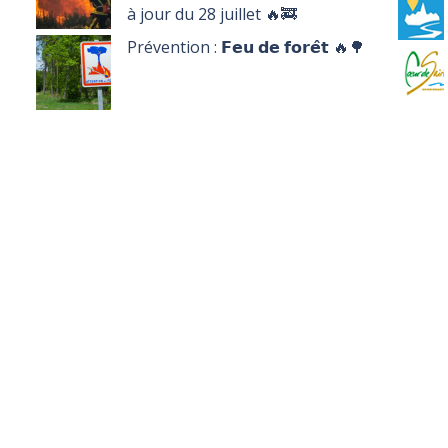
à jour du 28 juillet 🔥🚒
Prévention : 𝗙𝗲𝘂 𝗱𝗲 𝗳𝗼𝗿𝗲̂𝘁 🔥🌳