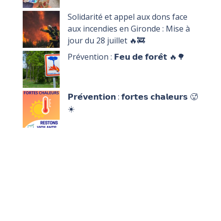
Solidarité et appel aux dons face
aux incendies en Gironde : Mise à
jour du 28 juillet 🔥🚒
Prévention : 𝗙𝗲𝘂 𝗱𝗲 𝗳𝗼𝗿𝗲̂𝘁 🔥🌳
𝗣𝗿𝗲́𝘃𝗲𝗻𝘁𝗶𝗼𝗻 : 𝗳𝗼𝗿𝘁𝗲𝘀 𝗰𝗵𝗮𝗹𝗲𝘂𝗿𝘀 🥵
☀️