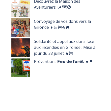
Découvrez la Maison des
Aventuriers !🔎🗺️🧭
Convoyage de vos dons vers la
Gironde 👨🏻‍🚒🔥🚚
Solidarité et appel aux dons face
aux incendies en Gironde : Mise à
jour du 28 juillet 🔥🚒
Prévention : 𝗙𝗲𝘂 𝗱𝗲 𝗳𝗼𝗿𝗲̂𝘁 🔥🌳