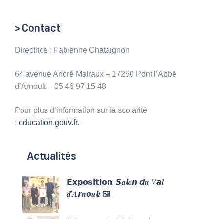
> Contact
Directrice : Fabienne Chataignon
64 avenue André Malraux – 17250 Pont l’Abbé
–
d’Arnoult
05 46 97 15 48
Pour plus d’information sur la scolarité
:
education.gouv.fr.
Actualités
𝗘𝘅𝗽𝗼𝘀𝗶𝘁𝗶𝗼𝗻: 𝙎𝒂𝙡𝒐𝙣 𝙙𝒖 𝑽𝙖𝒍
𝒅’𝑨𝙧𝒏𝙤𝒖𝙡𝒕 🖼️