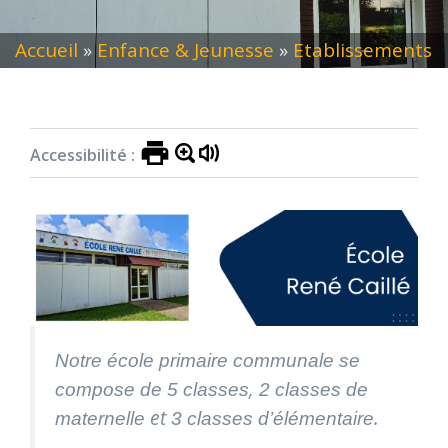
Accueil
»
Enfance & Jeunesse
»
Etablissements
scolaires
»
Ecole Communale René Caillé
Accessibilité :
Notre école primaire communale se
,
compose de 5 classes
2 classes de
et
.
maternelle
3 classes d’élémentaire