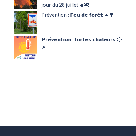
jour du 28 juillet 🔥🚒
Prévention : 𝗙𝗲𝘂 𝗱𝗲 𝗳𝗼𝗿𝗲̂𝘁 🔥🌳
𝗣𝗿𝗲́𝘃𝗲𝗻𝘁𝗶𝗼𝗻 : 𝗳𝗼𝗿𝘁𝗲𝘀 𝗰𝗵𝗮𝗹𝗲𝘂𝗿𝘀 🥵
☀️