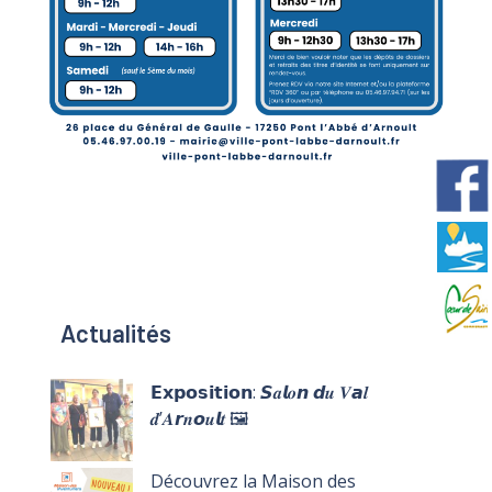
Actualités
𝗘𝘅𝗽𝗼𝘀𝗶𝘁𝗶𝗼𝗻: 𝙎𝒂𝙡𝒐𝙣 𝙙𝒖 𝑽𝙖𝒍
𝒅’𝑨𝙧𝒏𝙤𝒖𝙡𝒕 🖼️
Découvrez la Maison des