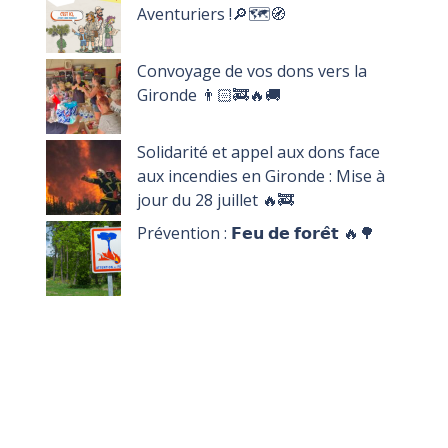
Aventuriers !🔎🗺️🧭
Convoyage de vos dons vers la
Gironde 👨🏻‍🚒🔥🚚
Solidarité et appel aux dons face
aux incendies en Gironde : Mise à
jour du 28 juillet 🔥🚒
Prévention : 𝗙𝗲𝘂 𝗱𝗲 𝗳𝗼𝗿𝗲̂𝘁 🔥🌳