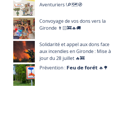
Aventuriers !🔎🗺️🧭
Convoyage de vos dons vers la
Gironde 👨🏻‍🚒🔥🚚
Solidarité et appel aux dons face
aux incendies en Gironde : Mise à
jour du 28 juillet 🔥🚒
Prévention : 𝗙𝗲𝘂 𝗱𝗲 𝗳𝗼𝗿𝗲̂𝘁 🔥🌳