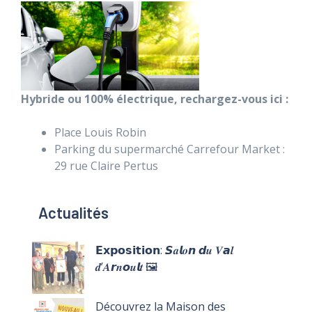
Hybride ou 100% électrique, rechargez-vous ici
:
Place Louis Robin
Parking du supermarché Carrefour Market :
29 rue Claire Pertus
Actualités
𝗘𝘅𝗽𝗼𝘀𝗶𝘁𝗶𝗼𝗻: 𝙎𝒂𝙡𝒐𝙣 𝙙𝒖 𝑽𝙖𝒍
𝒅’𝑨𝙧𝒏𝙤𝒖𝙡𝒕 🖼️
Découvrez la Maison des