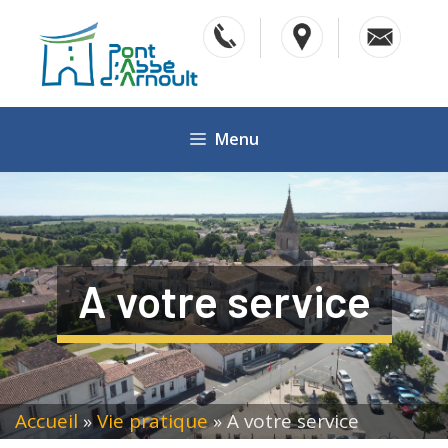
Aller
au
contenu
Menu
A votre service
Accueil
»
Vie pratique
»
A votre service