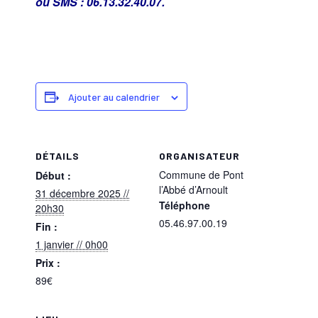
ou SMS : 06.13.32.40.07.
Ajouter au calendrier
DÉTAILS
ORGANISATEUR
Commune de Pont
Début :
l’Abbé d’Arnoult
31 décembre 2025 //
Téléphone
20h30
05.46.97.00.19
Fin :
1 janvier // 0h00
Prix :
89€