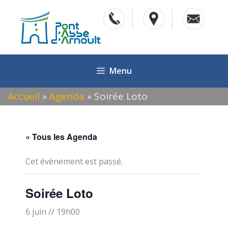
Aller
au
contenu
Menu
Accueil
»
Agenda
»
Soirée Loto
« Tous les Agenda
Cet évènement est passé.
Soirée Loto
6 juin // 19h00