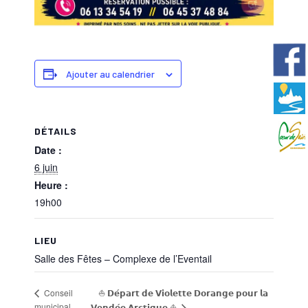
Ajouter au calendrier
DÉTAILS
Date :
6 juin
Heure :
19h00
LIEU
Salle des Fêtes – Complexe de l’Eventail
⛵ 𝗗𝗲́𝗽𝗮𝗿𝘁 𝗱𝗲 𝗩𝗶𝗼𝗹𝗲𝘁𝘁𝗲 𝗗𝗼𝗿𝗮𝗻𝗴𝗲 𝗽𝗼𝘂𝗿 𝗹𝗮
Conseil
municipal
𝗩𝗲𝗻𝗱𝗲́𝗲 𝗔𝗿𝗰𝘁𝗶𝗾𝘂𝗲 ⛵