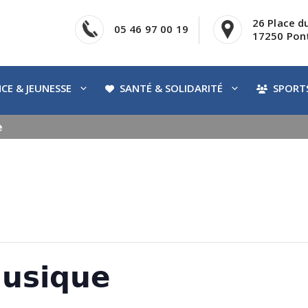
26 Place d
05 46 97 00 19
17250 Pont
CE & JEUNESSE
SANTÉ & SOLIDARITÉ
SPORTS
𝗲
𝘂𝘀𝗶𝗾𝘂𝗲