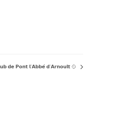
𝘂𝗯 𝗱𝗲 𝗣𝗼𝗻𝘁 𝗹’𝗔𝗯𝗯𝗲́ 𝗱’𝗔𝗿𝗻𝗼𝘂𝗹𝘁 🥎