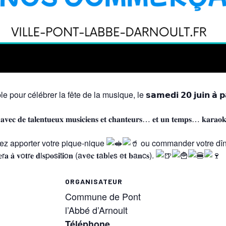
e pour célébrer la fête de la musique, le 𝘀𝗮𝗺𝗲𝗱𝗶 𝟮𝟬 𝗷𝘂𝗶𝗻 𝗮̀ 𝗽𝗮
𝐝𝐞 𝐭𝐚𝐥𝐞𝐧𝐭𝐮𝐞𝐮𝐱 𝐦𝐮𝐬𝐢𝐜𝐢𝐞𝐧𝐬 𝐞𝐭 𝐜𝐡𝐚𝐧𝐭𝐞𝐮𝐫𝐬… 𝐞𝐭 𝐮𝐧 𝐭𝐞𝐦𝐩𝐬… 𝐤𝐚𝐫𝐚𝐨𝐤𝐞́ 
urrez apporter votre pique-nique
ou commander votre dîn
 𝐚̀ 𝐯o𝐭r𝐞 𝐝i𝐬p𝐨s𝐢t𝐢o𝐧 (a𝐯e𝐜 𝐭a𝐛l𝐞s e𝐭 𝐛a𝐧c𝐬).
ORGANISATEUR
Commune de Pont
l’Abbé d’Arnoult
Téléphone