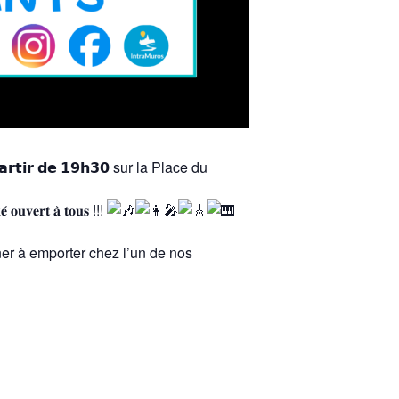
𝗿𝘁𝗶𝗿 𝗱𝗲 𝟭𝟵𝗵𝟯𝟬 sur la Place du
𝐨𝐮𝐯𝐞𝐫𝐭 𝐚̀ 𝐭𝐨𝐮𝐬 !!!
er à emporter chez l’un de nos