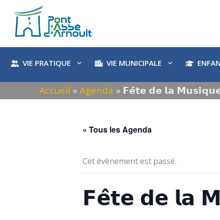
Aller
au
contenu
VIE PRATIQUE
VIE MUNICIPALE
ENFAN
Accueil
»
Agenda
»
𝗙𝗲̂𝘁𝗲 𝗱𝗲 𝗹𝗮 𝗠𝘂𝘀𝗶𝗾𝘂
« Tous les Agenda
Cet évènement est passé.
𝗙𝗲̂𝘁𝗲 𝗱𝗲 𝗹𝗮 