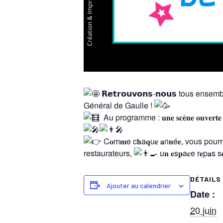
𝗥𝗲𝘁𝗿𝗼𝘂𝘃𝗼𝗻𝘀-𝗻𝗼𝘂𝘀 tous ensembl
Général de Gaulle !
Au programme : 𝐮𝐧𝐞 𝐬𝐜𝐞̀𝐧𝐞 𝐨𝐮𝐯𝐞𝐫𝐭𝐞 𝐚𝐯𝐞𝐜 
C𝐨m𝐦e c𝐡a𝐪u𝐞 𝐚n𝐧é𝐞, vous po
restaurateurs,
u𝐧 𝐞s𝐩a𝐜e r𝐞p𝐚s s𝐞r
DÉTAILS
Ajouter au calendrier
Date :
20 juin