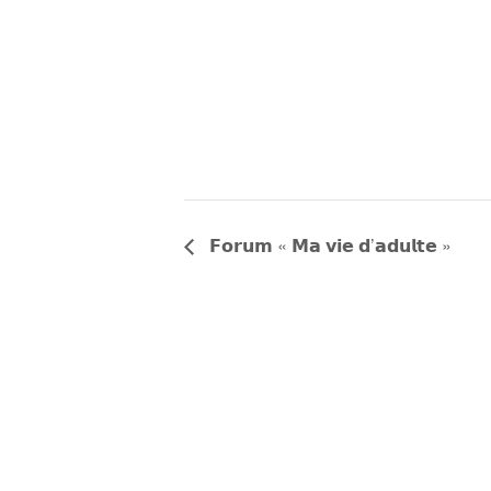
𝗙𝗼𝗿𝘂𝗺 « 𝗠𝗮 𝘃𝗶𝗲 𝗱’𝗮𝗱𝘂𝗹𝘁𝗲 »