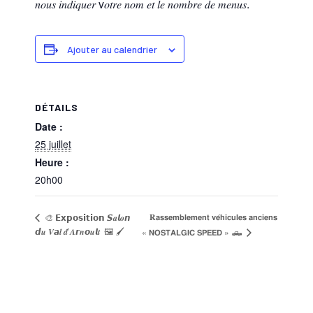
𝑛𝑜𝑢𝑠 𝑖𝑛𝑑𝑖𝑞𝑢𝑒𝑟 v𝑜𝑡𝑟𝑒 𝑛𝑜𝑚 𝑒𝑡 𝑙𝑒 𝑛𝑜𝑚𝑏𝑟𝑒 𝑑𝑒 𝑚𝑒𝑛𝑢𝑠.
Ajouter au calendrier
DÉTAILS
Date :
25 juillet
Heure :
20h00
𝐑𝗮𝘀𝘀𝗲𝗺𝗯𝗹𝗲𝗺𝗲𝗻𝘁 𝘃𝗲́𝗵𝗶𝗰𝘂𝗹𝗲𝘀 𝗮𝗻𝗰𝗶𝗲𝗻𝘀
🎨 𝗘𝘅𝗽𝗼𝘀𝗶𝘁𝗶𝗼𝗻 𝙎𝒂𝙡𝒐𝙣
𝙙𝒖 𝑽𝙖𝒍 𝒅’𝑨𝙧𝒏𝙤𝒖𝙡𝒕 🖼 🖌
« 𝗡𝗢𝗦𝗧𝗔𝗟𝗚𝗜𝗖 𝗦𝗣𝗘𝗘𝗗 » 🛻