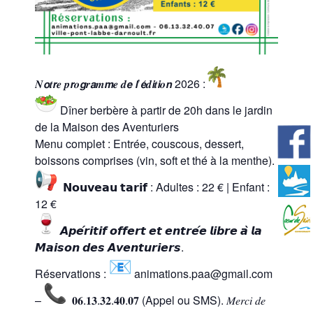
𝑵𝙤𝒕𝙧𝒆 𝒑𝙧𝒐𝙜𝒓𝙖𝒎𝙢𝒆 𝒅𝙚 𝙡’𝙚́𝒅𝙞𝒕𝙞𝒐𝙣 2026 :
Dîner berbère à partir de 20h dans le jardin
de la Maison des Aventuriers
Menu complet : Entrée, couscous, dessert,
boissons comprises (vin, soft et thé à la menthe).
𝗡𝗼𝘂𝘃𝗲𝗮𝘂 𝘁𝗮𝗿𝗶𝗳 : Adultes : 22 € | Enfant :
12 €
𝘼𝙥𝙚́𝙧𝙞𝙩𝙞𝙛 𝙤𝙛𝙛𝙚𝙧𝙩 𝙚𝙩 𝙚𝙣𝙩𝙧𝙚́𝙚 𝙡𝙞𝙗𝙧𝙚 𝙖̀ 𝙡𝙖
𝙈𝙖𝙞𝙨𝙤𝙣 𝙙𝙚𝙨 𝘼𝙫𝙚𝙣𝙩𝙪𝙧𝙞𝙚𝙧𝙨.
Réservations :
animations.paa@gmail.com
–
𝟎𝟔.𝟏𝟑.𝟑𝟐.𝟒𝟎.𝟎𝟕 (Appel ou SMS). 𝑀𝑒𝑟𝑐𝑖 𝑑𝑒