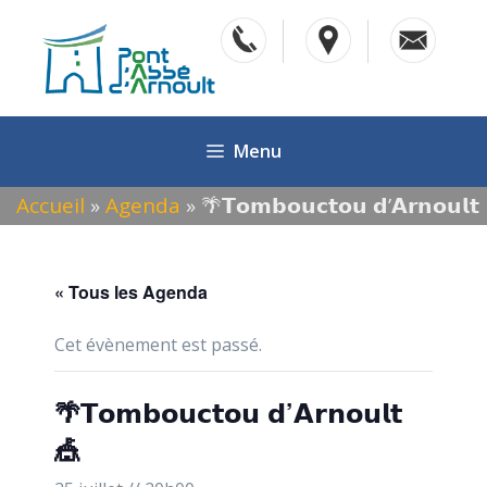
Aller
au
contenu
Menu
Accueil
»
Agenda
»
🌴𝗧𝗼𝗺𝗯𝗼𝘂𝗰𝘁𝗼𝘂 𝗱’𝗔𝗿𝗻𝗼𝘂𝗹𝘁
🎪
« Tous les Agenda
Cet évènement est passé.
🌴𝗧𝗼𝗺𝗯𝗼𝘂𝗰𝘁𝗼𝘂 𝗱’𝗔𝗿𝗻𝗼𝘂𝗹𝘁
🎪