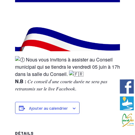
Nous vous invitons à assister au Conseil
municipal qui se tiendra le vendredi 05 juin à 17h
dans la salle du Conseil.
N.B :
𝐶𝑒 𝑐𝑜𝑛𝑠𝑒𝑖𝑙 𝑑’𝑢𝑛𝑒 𝑐𝑜𝑢𝑟𝑡𝑒 𝑑𝑢𝑟𝑒́𝑒 𝑛𝑒 𝑠𝑒𝑟𝑎 𝑝𝑎𝑠
𝑟𝑒𝑡𝑟𝑎𝑛𝑠𝑚𝑖𝑠 𝑠𝑢𝑟 𝑙𝑒 𝑙𝑖𝑣𝑒 𝐹𝑎𝑐𝑒𝑏𝑜𝑜𝑘.
Ajouter au calendrier
DÉTAILS