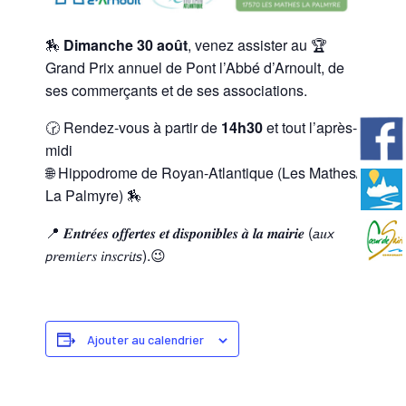
🏇
Dimanche 30 août
, venez assister au 🏆
Grand Prix annuel de Pont l’Abbé d’Arnoult, de
ses commerçants et de ses associations.
🕝 Rendez-vous à partir de
14h30
et tout l’après-
midi
🌐 Hippodrome de Royan-Atlantique (Les Mathes/
La Palmyre) 🏇
📍 𝑬𝒏𝒕𝒓𝒆́𝒆𝒔 𝒐𝒇𝒇𝒆𝒓𝒕𝒆𝒔 𝒆𝒕 𝒅𝒊𝒔𝒑𝒐𝒏𝒊𝒃𝒍𝒆𝒔 𝒂̀ 𝒍𝒂 𝒎𝒂𝒊𝒓𝒊𝒆 (𝘢𝑢𝘹
𝘱𝑟𝘦𝑚𝘪𝑒𝘳𝑠 𝑖𝘯𝑠𝘤𝑟𝘪𝑡𝘴).😉
Ajouter au calendrier