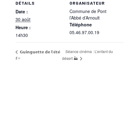
DÉTAILS
ORGANISATEUR
Commune de Pont
Date :
l’Abbé d’Arnoult
30 août
Téléphone
Heure :
05.46.97.00.19
14h30
Séance cinéma : L’enfant du
𝗚𝘂𝗶𝗻𝗴𝘂𝗲𝘁𝘁𝗲 𝗱𝗲 𝗹’𝗲́𝘁𝗲́
💃🔅
désert 🏜️