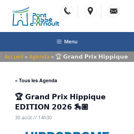
Aller
au
contenu
Menu
Accueil
»
Agenda
»
🏆 𝗚𝗿𝗮𝗻𝗱 𝗣𝗿𝗶𝘅 𝗛𝗶𝗽𝗽𝗶𝗾𝘂𝗲
𝗘́𝗗𝗜𝗧𝗜𝗢𝗡 𝟮𝟬𝟮𝟲 🏇🏽
« Tous les Agenda
🏆 𝗚𝗿𝗮𝗻𝗱 𝗣𝗿𝗶𝘅 𝗛𝗶𝗽𝗽𝗶𝗾𝘂𝗲
𝗘́𝗗𝗜𝗧𝗜𝗢𝗡 𝟮𝟬𝟮𝟲 🏇🏽
30 août // 14h30