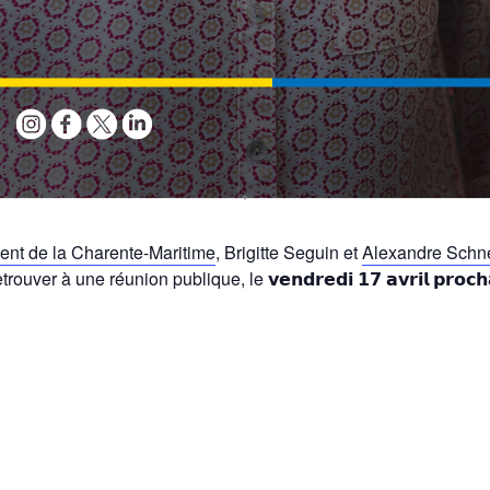
ent de la Charente-Maritime
, Brigitte Seguin et
Alexandre Schn
ver à une réunion publique, le 𝘃𝗲𝗻𝗱𝗿𝗲𝗱𝗶 𝟭𝟳 𝗮𝘃𝗿𝗶𝗹 𝗽𝗿𝗼𝗰𝗵𝗮