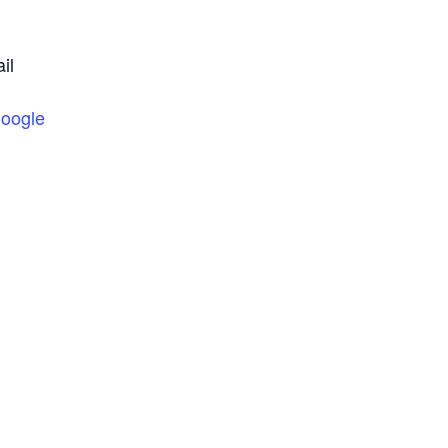
il
oogle