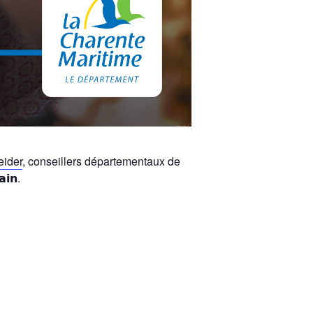
eider
, conseillers départementaux de
𝗶𝗻.