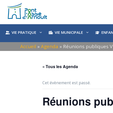
Aller
au
contenu
VIE PRATIQUE
VIE MUNICIPALE
ENFAN
Accueil
»
Agenda
»
Réunions publiques Vi
« Tous les Agenda
Cet évènement est passé.
Réunions publ