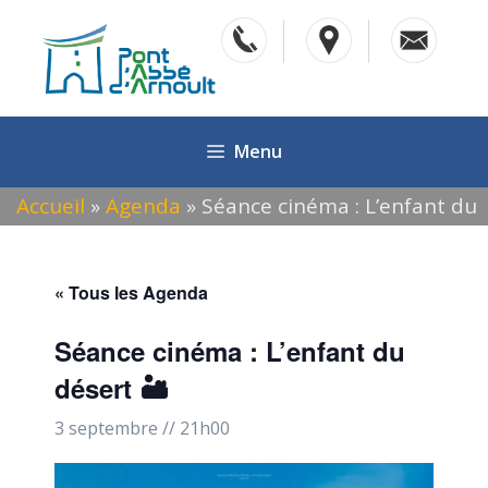
Aller
au
contenu
Menu
Accueil
»
Agenda
»
Séance cinéma : L’enfant du
désert 🏜️
« Tous les Agenda
Séance cinéma : L’enfant du
désert 🏜️
3 septembre // 21h00