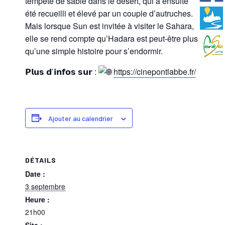
tempête de sable dans le désert, qui a ensuite
été recueilli et élevé par un couple d’autruches.
Mais lorsque Sun est invitée à visiter le Sahara,
elle se rend compte qu’Hadara est peut-être plus
qu’une simple histoire pour s’endormir.
𝗣𝗹𝘂𝘀 𝗱’𝗶𝗻𝗳𝗼𝘀 𝘀𝘂𝗿 :
https://cinepontlabbe.fr/
Ajouter au calendrier
DÉTAILS
Date :
3 septembre
Heure :
21h00
Site :