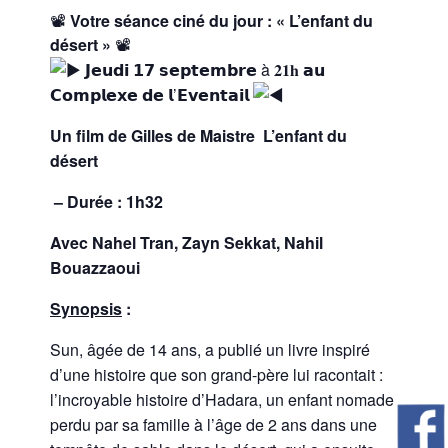
📽
Votre séance ciné du jour : « L’enfant du
désert »
📽
𝗝𝗲𝘂𝗱𝗶 𝟭𝟳 𝘀𝗲𝗽𝘁𝗲𝗺𝗯𝗿𝗲 à 𝟐𝟏𝐡 𝗮𝘂
𝗖𝗼𝗺𝗽𝗹𝗲𝘅𝗲 𝗱𝗲 𝗹’𝗘𝘃𝗲𝗻𝘁𝗮𝗶𝗹
Un film de
Gilles de Maistre L’enfant du
désert
– Durée : 1h32
Avec
Nahel Tran, Zayn Sekkat, Nahil
Bouazzaoui
Synopsis
:
Sun, âgée de 14 ans, a publié un livre inspiré
d’une histoire que son grand-père lui racontait :
l’incroyable histoire d’Hadara, un enfant nomade
perdu par sa famille à l’âge de 2 ans dans une