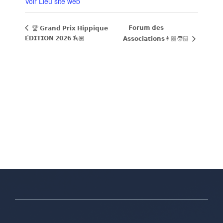
Voir Lieu site web
𝗙𝗼𝗿𝘂𝗺 𝗱𝗲𝘀
🏆 𝗚𝗿𝗮𝗻𝗱 𝗣𝗿𝗶𝘅 𝗛𝗶𝗽𝗽𝗶𝗾𝘂𝗲
𝗘́𝗗𝗜𝗧𝗜𝗢𝗡 𝟮𝟬𝟮𝟲 🏇🏽
𝗔𝘀𝘀𝗼𝗰𝗶𝗮𝘁𝗶𝗼𝗻𝘀👩🏼🧑🏻