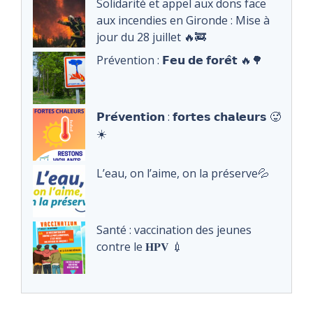
Solidarité et appel aux dons face
aux incendies en Gironde : Mise à
jour du 28 juillet 🔥🚒
Prévention : 𝗙𝗲𝘂 𝗱𝗲 𝗳𝗼𝗿𝗲̂𝘁 🔥🌳
𝗣𝗿𝗲́𝘃𝗲𝗻𝘁𝗶𝗼𝗻 : 𝗳𝗼𝗿𝘁𝗲𝘀 𝗰𝗵𝗮𝗹𝗲𝘂𝗿𝘀 🥵
☀️
L’eau, on l’aime, on la préserve💦
Santé : vaccination des jeunes
contre le 𝐇𝐏𝐕 💉