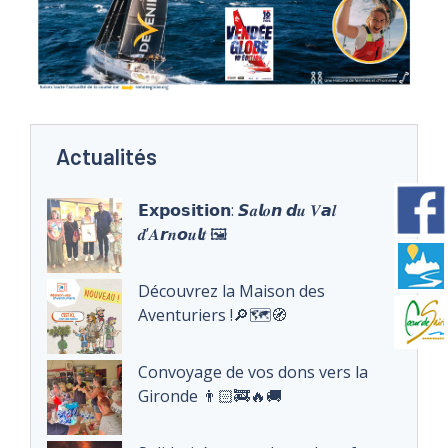
Actualités
𝗘𝘅𝗽𝗼𝘀𝗶𝘁𝗶𝗼𝗻: 𝙎𝒂𝙡𝒐𝙣 𝙙𝒖 𝑽𝙖𝒍
𝒅’𝑨𝙧𝒏𝙤𝒖𝙡𝒕 🖼️
Découvrez la Maison des
Aventuriers !🔎🗺️🧭
Convoyage de vos dons vers la
Gironde 👨🏻‍🚒🔥🚚