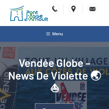
Aller
au
contenu
Menu
Vendée Globe –
News De Violette 🌏
⛵