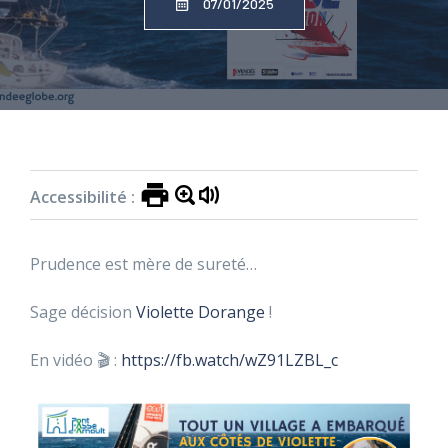
07/01/2025
Accueil
»
Actualités
»
Vendée Globe – News de
Violette 🌏⛵
Accessibilité :
Prudence est mère de sureté…
Sage décision
Violette Dorange
!
En vidéo 🎬 :
https://fb.watch/wZ91LZBL_c