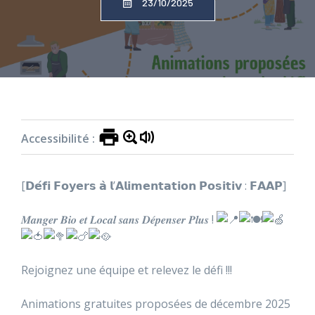
23/10/2025
Accueil
»
Actualités
»
Défi Foyers à
l’Alimentation Positive
Accessibilité :
[𝗗𝗲́𝗳𝗶 𝗙𝗼𝘆𝗲𝗿𝘀 𝗮̀ 𝗹’𝗔𝗹𝗶𝗺𝗲𝗻𝘁𝗮𝘁𝗶𝗼𝗻 𝗣𝗼𝘀𝗶𝘁𝗶𝘃 : 𝗙𝗔𝗔𝗣]
𝑴𝒂𝒏𝒈𝒆𝒓 𝑩𝒊𝒐 𝒆𝒕 𝑳𝒐𝒄𝒂𝒍 𝒔𝒂𝒏𝒔 𝑫𝒆́𝒑𝒆𝒏𝒔𝒆𝒓 𝑷
𝒍𝒖𝒔 !
Rejoignez une équipe et relevez le défi !!!
Animations gratuites proposées de décembre 2025