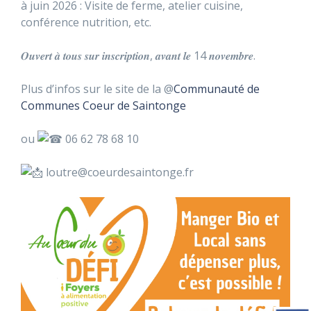
à juin 2026 : Visite de ferme, atelier cuisine,
conférence nutrition, etc.
𝑶𝒖𝒗𝒆𝒓𝒕 𝒂̀ 𝒕𝒐𝒖𝒔 𝒔𝒖𝒓 𝒊𝒏𝒔𝒄𝒓𝒊𝒑𝒕𝒊𝒐𝒏, 𝒂𝒗𝒂𝒏𝒕 𝒍𝒆 14 𝒏𝒐𝒗𝒆𝒎𝒃𝒓𝒆.
Plus d’infos sur le site de la @
Communauté de
Communes Coeur de Saintonge
ou
06 62 78 68 10
loutre@coeurdesaintonge.fr