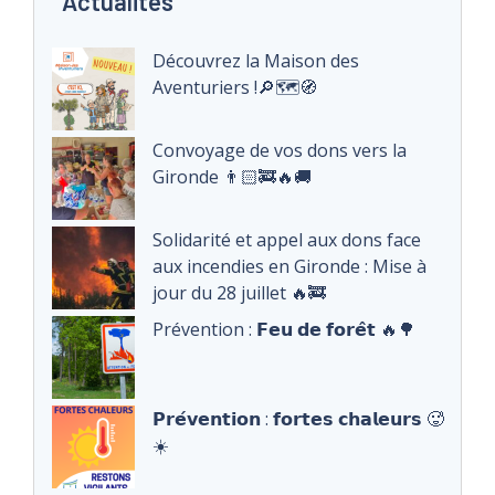
Actualités
Découvrez la Maison des
Aventuriers !🔎🗺️🧭
Convoyage de vos dons vers la
Gironde 👨🏻‍🚒🔥🚚
Solidarité et appel aux dons face
aux incendies en Gironde : Mise à
jour du 28 juillet 🔥🚒
Prévention : 𝗙𝗲𝘂 𝗱𝗲 𝗳𝗼𝗿𝗲̂𝘁 🔥🌳
𝗣𝗿𝗲́𝘃𝗲𝗻𝘁𝗶𝗼𝗻 : 𝗳𝗼𝗿𝘁𝗲𝘀 𝗰𝗵𝗮𝗹𝗲𝘂𝗿𝘀 🥵
☀️