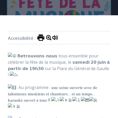
Accueil
»
Actualités
»
Fête de la musique :
Samedi 20 juin
Accessibilité :
𝗥𝗲𝘁𝗿𝗼𝘂𝘃𝗼𝗻𝘀-𝗻𝗼𝘂𝘀 tous ensemble pour
célébrer la fête de la musique, le 𝘀𝗮𝗺𝗲𝗱𝗶 𝟮𝟬 𝗷𝘂𝗶𝗻 𝗮̀
𝗽𝗮𝗿𝘁𝗶𝗿 𝗱𝗲 𝟭𝟵𝗵𝟯𝟬 sur la Place du Général de Gaulle
!
Au programme : 𝐮𝐧𝐞 𝐬𝐜𝐞̀𝐧𝐞 𝐨𝐮𝐯𝐞𝐫𝐭𝐞 𝐚𝐯𝐞𝐜 𝐝𝐞
𝐭𝐚𝐥𝐞𝐧𝐭𝐮𝐞𝐮𝐱 𝐦𝐮𝐬𝐢𝐜𝐢𝐞𝐧𝐬 𝐞𝐭 𝐜𝐡𝐚𝐧𝐭𝐞𝐮𝐫𝐬… 𝐞𝐭 𝐮𝐧 𝐭𝐞𝐦𝐩𝐬…
𝐤𝐚𝐫𝐚𝐨𝐤𝐞́ 𝐨𝐮𝐯𝐞𝐫𝐭 𝐚̀ 𝐭𝐨𝐮𝐬 !!!