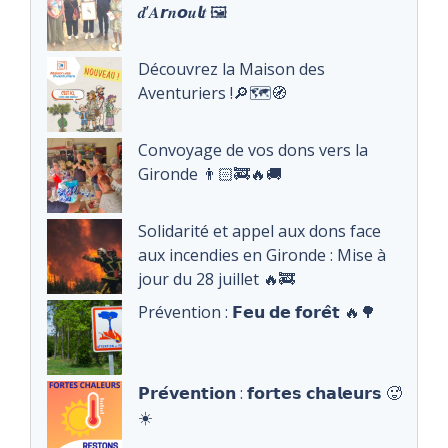
𝒅’𝑨𝙧𝒏𝙤𝒖𝙡𝒕 🖼️
Découvrez la Maison des
Aventuriers !🔎🗺️🧭
Convoyage de vos dons vers la
Gironde 👨🏻‍🚒🔥🚚
Solidarité et appel aux dons face
aux incendies en Gironde : Mise à
jour du 28 juillet 🔥🚒
Prévention : 𝗙𝗲𝘂 𝗱𝗲 𝗳𝗼𝗿𝗲̂𝘁 🔥🌳
𝗣𝗿𝗲́𝘃𝗲𝗻𝘁𝗶𝗼𝗻 : 𝗳𝗼𝗿𝘁𝗲𝘀 𝗰𝗵𝗮𝗹𝗲𝘂𝗿𝘀 🥵
☀️