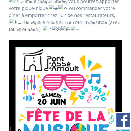
C𝐨m𝐦e c𝐡a𝐪u𝐞 𝐚n𝐧é𝐞, vous pourrez apporter
votre pique-nique
ou commander votre
dîner à emporter chez l’un de nos restaurateurs,
u𝐧 𝐞s𝐩a𝐜e r𝐞p𝐚s s𝐞r𝐚 𝐚̀ 𝐯o𝐭r𝐞 𝐝i𝐬p𝐨s𝐢t𝐢o𝐧 (a𝐯e𝐜
𝐭a𝐛l𝐞s e𝐭 𝐛a𝐧c𝐬).