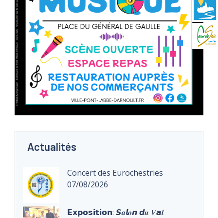
Actualités
Concert des Eurochestries
07/08/2026
𝗘𝘅𝗽𝗼𝘀𝗶𝘁𝗶𝗼𝗻: 𝙎𝒂𝙡𝒐𝙣 𝙙𝒖 𝑽𝙖𝒍