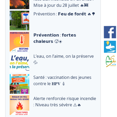
Mise à jour du 28 juillet 🔥🚒
Prévention : 𝗙𝗲𝘂 𝗱𝗲 𝗳𝗼𝗿𝗲̂𝘁 🔥🌳
𝗣𝗿𝗲́𝘃𝗲𝗻𝘁𝗶𝗼𝗻 : 𝗳𝗼𝗿𝘁𝗲𝘀
𝗰𝗵𝗮𝗹𝗲𝘂𝗿𝘀 🥵☀️
L’eau, on l’aime, on la préserve
💦
Santé : vaccination des jeunes
contre le 𝐇𝐏𝐕 💉
Alerte renforcée risque incendie
: Niveau très sévère ⚠️🔥