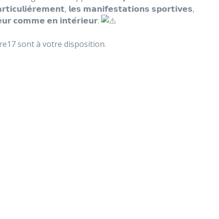
𝗿𝘁𝗶𝗰𝘂𝗹𝗶𝗲̀𝗿𝗲𝗺𝗲𝗻𝘁, 𝗹𝗲𝘀 𝗺𝗮𝗻𝗶𝗳𝗲𝘀𝘁𝗮𝘁𝗶𝗼𝗻𝘀 𝘀𝗽𝗼𝗿𝘁𝗶𝘃𝗲𝘀,
𝗶𝗲𝘂𝗿 𝗰𝗼𝗺𝗺𝗲 𝗲𝗻 𝗶𝗻𝘁𝗲́𝗿𝗶𝗲𝘂𝗿.
re17 sont à votre disposition.