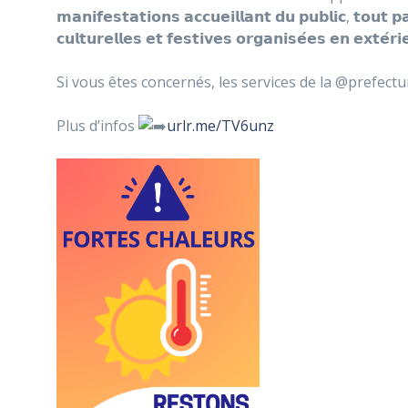
𝗺𝗮𝗻𝗶𝗳𝗲𝘀𝘁𝗮𝘁𝗶𝗼𝗻𝘀 𝗮𝗰𝗰𝘂𝗲𝗶𝗹𝗹𝗮𝗻𝘁 𝗱𝘂 𝗽𝘂𝗯𝗹𝗶𝗰, 𝘁𝗼𝘂𝘁 𝗽
𝗰𝘂𝗹𝘁𝘂𝗿𝗲𝗹𝗹𝗲𝘀 𝗲𝘁 𝗳𝗲𝘀𝘁𝗶𝘃𝗲𝘀 𝗼𝗿𝗴𝗮𝗻𝗶𝘀𝗲́𝗲𝘀 𝗲𝗻 𝗲𝘅𝘁𝗲́𝗿
Si vous êtes concernés, les services de la @prefectu
Plus d’infos
urlr.me/TV6unz