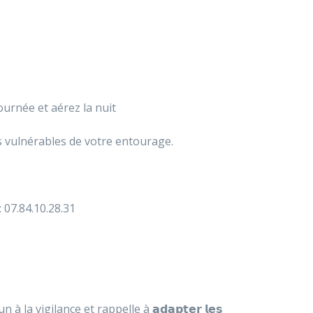
ournée et aérez la nuit
 vulnérables de votre entourage.
 07.84.10.28.31
à la vigilance et rappelle à 𝗮𝗱𝗮𝗽𝘁𝗲𝗿 𝗹𝗲𝘀