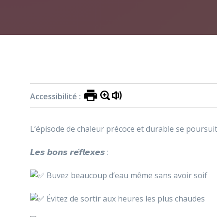
Accueil
»
Actualités
»
Fortes chaleurs
Accessibilité :
L’épisode de chaleur précoce et durable se poursui
𝙇𝙚𝙨 𝙗𝙤𝙣𝙨 𝙧𝙚́𝙛𝙡𝙚𝙭𝙚𝙨 :
Buvez beaucoup d’eau même sans avoir soif
Évitez de sortir aux heures les plus chaudes