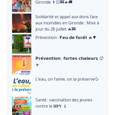
Gironde 👨🏻‍🚒🔥🚚
Solidarité et appel aux dons face
aux incendies en Gironde : Mise à
jour du 28 juillet 🔥🚒
Prévention : 𝗙𝗲𝘂 𝗱𝗲 𝗳𝗼𝗿𝗲̂𝘁 🔥🌳
𝗣𝗿𝗲́𝘃𝗲𝗻𝘁𝗶𝗼𝗻 : 𝗳𝗼𝗿𝘁𝗲𝘀 𝗰𝗵𝗮𝗹𝗲𝘂𝗿𝘀 🥵
☀️
L’eau, on l’aime, on la préserve💦
Santé : vaccination des jeunes
contre le 𝐇𝐏𝐕 💉