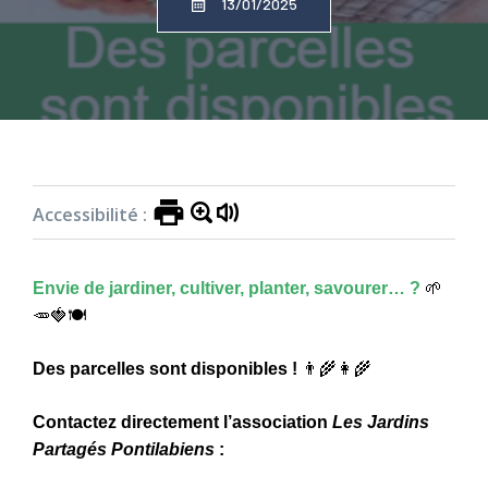
13/01/2025
Accueil
»
Actualités
»
Parcelles disponibles aux
Jardins Partagés
Accessibilité :
Envie de jardiner, cultiver, planter, savourer… ?
🌱
🥕🍓🍽
Des parcelles sont disponibles !
👨‍🌾👩‍🌾
Contactez directement l’association
Les Jardins
Partagés Pontilabiens
: