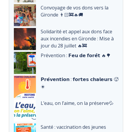
Convoyage de vos dons vers la
Gironde 👨🏻‍🚒🔥🚚
Solidarité et appel aux dons face
aux incendies en Gironde : Mise à
jour du 28 juillet 🔥🚒
Prévention : 𝗙𝗲𝘂 𝗱𝗲 𝗳𝗼𝗿𝗲̂𝘁 🔥🌳
𝗣𝗿𝗲́𝘃𝗲𝗻𝘁𝗶𝗼𝗻 : 𝗳𝗼𝗿𝘁𝗲𝘀 𝗰𝗵𝗮𝗹𝗲𝘂𝗿𝘀 🥵
☀️
L’eau, on l’aime, on la préserve💦
Santé : vaccination des jeunes