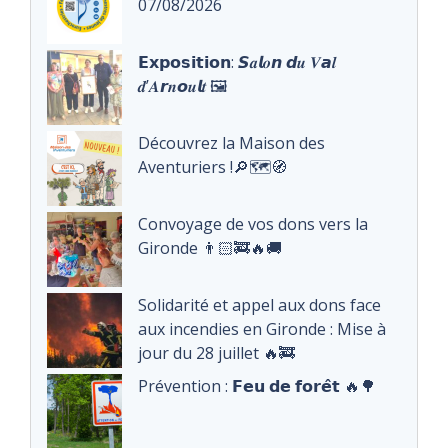
07/08/2026
𝗘𝘅𝗽𝗼𝘀𝗶𝘁𝗶𝗼𝗻: 𝙎𝒂𝙡𝒐𝙣 𝙙𝒖 𝑽𝙖𝒍
𝒅’𝑨𝙧𝒏𝙤𝒖𝙡𝒕 🖼️
Découvrez la Maison des
Aventuriers !🔎🗺️🧭
Convoyage de vos dons vers la
Gironde 👨🏻‍🚒🔥🚚
Solidarité et appel aux dons face
aux incendies en Gironde : Mise à
jour du 28 juillet 🔥🚒
Prévention : 𝗙𝗲𝘂 𝗱𝗲 𝗳𝗼𝗿𝗲̂𝘁 🔥🌳