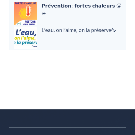
𝗣𝗿𝗲́𝘃𝗲𝗻𝘁𝗶𝗼𝗻 : 𝗳𝗼𝗿𝘁𝗲𝘀 𝗰𝗵𝗮𝗹𝗲𝘂𝗿𝘀 🥵
☀️
L’eau, on l’aime, on la préserve💦