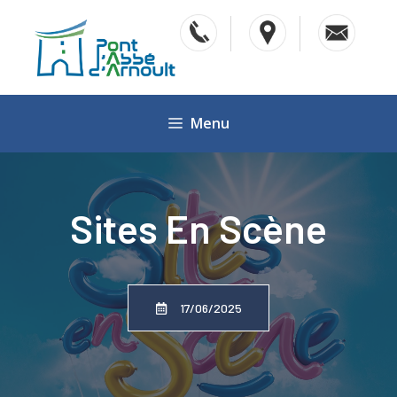
Aller
au
contenu
Menu
Sites En Scène
17/06/2025
Accueil
»
Actualités
»
Sites en scène